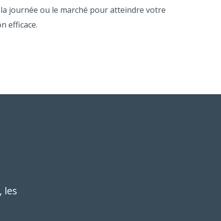
la journée ou le marché pour atteindre votre
n efficace.
 les