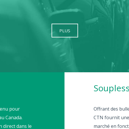
PLUS
Soupless
tenu pour
Offrant des bull
 au Canada.
CTN fournit une
 direct dans le
marché en foncti