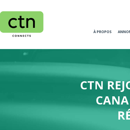
À PROPOS
ANNO
CTN REJ
CANAD
R