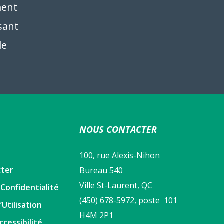
ment
isant
le
NOUS CONTACTER
100, rue Alexis-Nihon
cter
Bureau 540
Ville St-Laurent, QC
 Confidentialité
(450) 678-5972, poste 101
’Utilisation
H4M 2P1
ccessibilité